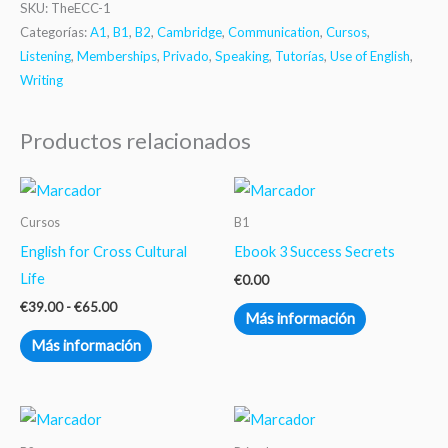
SKU:
TheECC-1
Categorías:
A1
,
B1
,
B2
,
Cambridge
,
Communication
,
Cursos
,
Listening
,
Memberships
,
Privado
,
Speaking
,
Tutorías
,
Use of English
,
Writing
Productos relacionados
Rango
Este
de
producto
precios:
Cursos
B1
desde
tiene
English for Cross Cultural
Ebook 3 Success Secrets
€39.00
hasta
múltiples
Life
€
0.00
€65.00
variantes.
€
39.00
-
€
65.00
Más información
Las
Más información
opciones
se
pueden
Rango
Este
de
elegir
producto
precios: