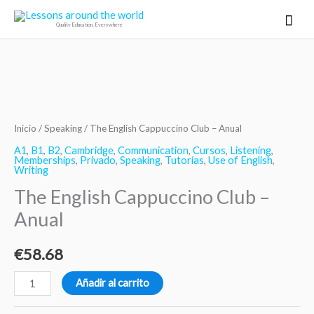
Ir
Men
Quality Education, Everywhere
al
princ
contenido
The
English
Cappuccino
Inicio
/
Speaking
/ The English Cappuccino Club – Anual
Club
A1
,
B1
,
B2
,
Cambridge
,
Communication
,
Cursos
,
Listening
,
Memberships
,
Privado
,
Speaking
,
Tutorías
,
Use of English
,
-
Writing
Anual
The English Cappuccino Club –
cantidad
Anual
€
58.68
Añadir al carrito