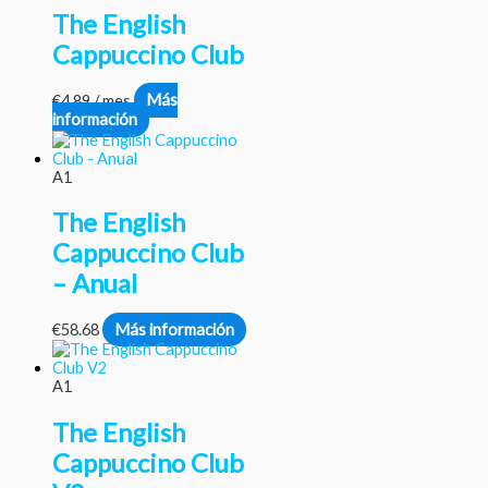
The English
Cappuccino Club
€
4.89
/ mes
Más
información
A1
The English
Cappuccino Club
– Anual
€
58.68
Más información
A1
The English
Cappuccino Club