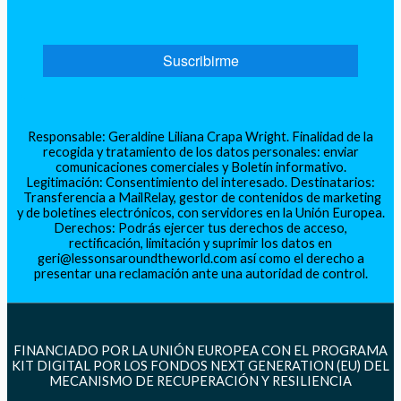
Responsable: Geraldine Liliana Crapa Wright. Finalidad de la
recogida y tratamiento de los datos personales: enviar
comunicaciones comerciales y Boletín informativo.
Legitimación: Consentimiento del interesado. Destinatarios:
Transferencia a MailRelay, gestor de contenidos de marketing
y de boletines electrónicos, con servidores en la Unión Europea.
Derechos: Podrás ejercer tus derechos de acceso,
rectificación, limitación y suprimir los datos en
geri@lessonsaroundtheworld.com así como el derecho a
presentar una reclamación ante una autoridad de control.
FINANCIADO POR LA UNIÓN EUROPEA CON EL PROGRAMA
KIT DIGITAL POR LOS FONDOS NEXT GENERATION (EU) DEL
MECANISMO DE RECUPERACIÓN Y RESILIENCIA