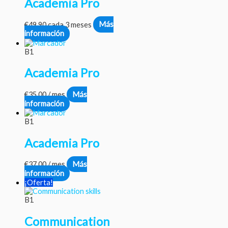
Academia Pro
€
49.90
cada 3 meses
Más
información
B1
Academia Pro
€
35.00
/ mes
Más
información
B1
Academia Pro
€
37.00
/ mes
Más
información
¡Oferta!
B1
Communication