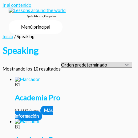
Ir al contenido
Quality Education, Everywhere
Menú principal
Inicio
/ Speaking
Speaking
Mostrando los 10 resultados
B1
Academia Pro
€
17.00
/ mes
Más
información
B1