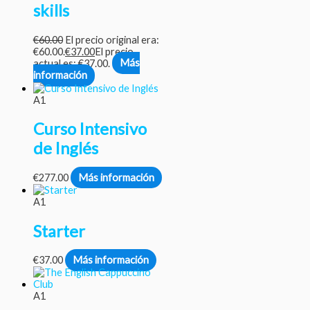
skills
€
60.00
El precio original era:
€60.00.
€
37.00
El precio
actual es: €37.00.
Más
información
A1
Curso Intensivo
de Inglés
€
277.00
Más información
A1
Starter
€
37.00
Más información
A1