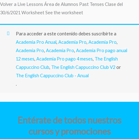
Ir
Volver a Live Lessons Área de Alumnos Past Tenses Clase del
al
30/6/2021 Worksheet See the worksheet
contenido
Para acceder a este contenido debes suscribirte a
Academia Pro Anual
,
Academia Pro
,
Academia Pro
,
Academia Pro
,
Academia Pro
,
Academia Pro pago anual
12 meses
,
Academia Pro pago 4 meses
,
The English
Cappuccino Club
,
The English Cappuccino Club V2
or
The English Cappuccino Club - Anual
.
Entérate de todos nuestros
cursos y promociones