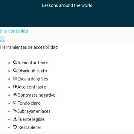
Lessons around the world
Ir al contenido
Abrir
barra
Herramientas de accesibilidad
de
Aumentar texto
herramientas
Disminuir texto
Escala de grises
Alto contraste
Contraste negativo
Fondo claro
Subrayar enlaces
Fuente legible
Restablecer