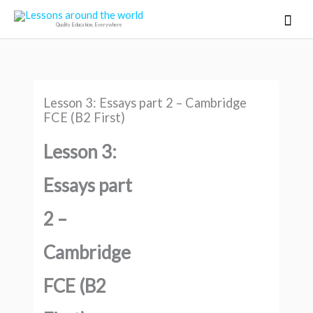
Ir
Men
Quality Education, Everywhere
al
princ
contenido
Lesson 3: Essays part 2 – Cambridge
FCE (B2 First)
Lesson 3:
Essays part
2 –
Cambridge
FCE (B2