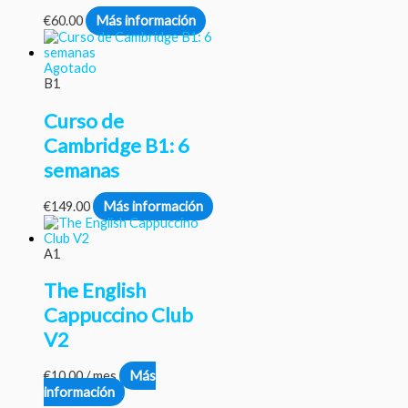
€
60.00
Más información
Agotado
B1
Curso de
Cambridge B1: 6
semanas
€
149.00
Más información
A1
The English
Cappuccino Club
V2
€
10.00
/ mes
Más
información