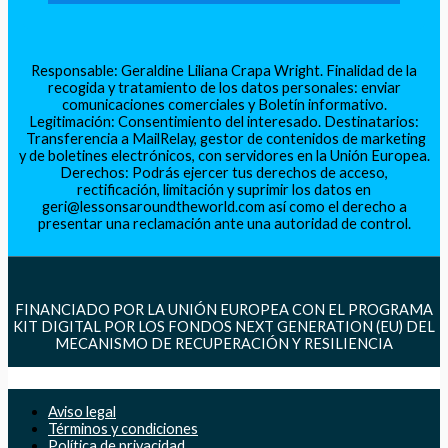
Responsable: Geraldine Liliana Crapa Wright. Finalidad de la
recogida y tratamiento de los datos personales: enviar
comunicaciones comerciales y Boletín informativo.
Legitimación: Consentimiento del interesado. Destinatarios:
Transferencia a MailRelay, gestor de contenidos de marketing
y de boletines electrónicos, con servidores en la Unión Europea.
Derechos: Podrás ejercer tus derechos de acceso,
rectificación, limitación y suprimir los datos en
geri@lessonsaroundtheworld.com así como el derecho a
presentar una reclamación ante una autoridad de control.
FINANCIADO POR LA UNIÓN EUROPEA CON EL PROGRAMA
KIT DIGITAL POR LOS FONDOS NEXT GENERATION (EU) DEL
MECANISMO DE RECUPERACIÓN Y RESILIENCIA
Aviso legal
Términos y condiciones
Política de privacidad