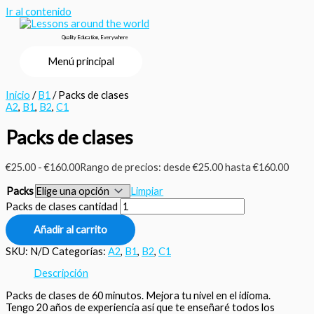
Ir al contenido
Quality Education, Everywhere
Menú principal
Inicio
/
B1
/ Packs de clases
A2
,
B1
,
B2
,
C1
Packs de clases
€
25.00
-
€
160.00
Rango de precios: desde €25.00 hasta €160.00
Packs
Limpiar
Packs de clases cantidad
Añadir al carrito
SKU:
N/D
Categorías:
A2
,
B1
,
B2
,
C1
Descripción
Packs de clases de 60 minutos. Mejora tu nivel en el idioma.
Tengo 20 años de experiencia así que te enseñaré todos los